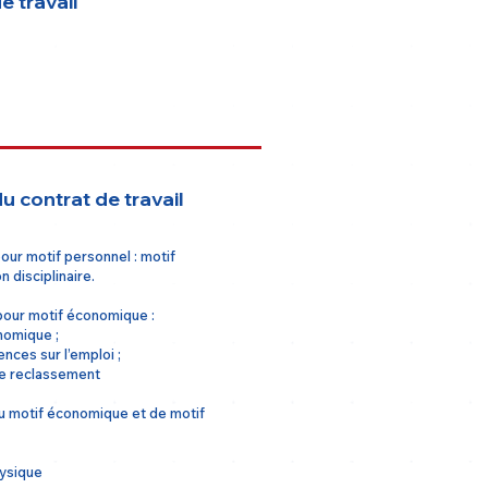
e travail
u contrat de travail
our motif personnel : motif
n disciplinaire.
pour motif économique :
omique ;
ces sur l’emploi ;
de reclassement
u motif économique et de motif
hysique