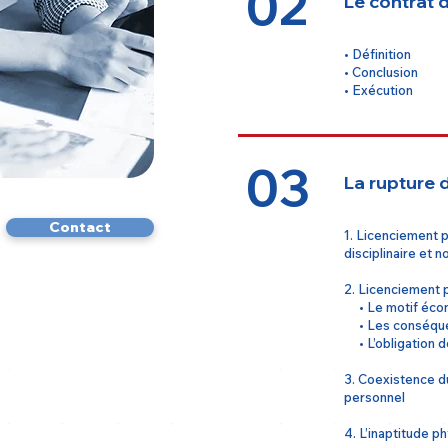
02
Le contrat d
• Définition
• Conclusion
• Exécution
03
La rupture d
Contact
1. Licenciement p
disciplinaire et no
2. Licenciement 
• Le motif écon
• Les conséquen
• L’obligation 
3. Coexistence d
personnel
4. L’inaptitude p