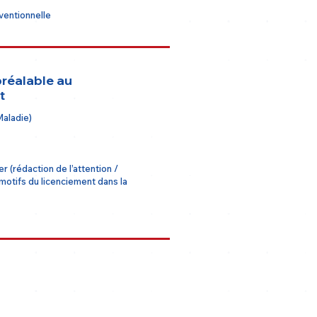
ventionnelle
préalable au
t
Maladie)
er (rédaction de l’attention /
 motifs du licenciement dans la